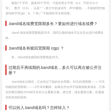
最低1个字符，最多63个字符。只提供英文字母（a-z，不区分大小
写）、数字（0-9）、以及"-"（英文中的连词号，即中横线），不能使用空格
及特殊字符(如!、&、? 等),"-"不能用作开头和结尾。
.band域名续费宽限期多长？要如何进行域名续费？
.band 域名续期宽限期是30天，我司注册的域名可以在后台进行续费生
效。
.band域名有赎回宽限期 (rgp) ？
有，.band域名赎回的宽限期是30天。
过期且不再续期的.band域名，多久可以再次被公开注
册？
.band域名过期后，它会经过下面的生命周期：30天的宽限期-----> 15天
内赎回的宽限期------->3天等待删除。如果合作伙伴不续期或恢复域名，它将
在到期日期的大约48天后对公众重新注册。请注意，域名重新注册，应遵循
先到先得的原则。
可以转入.band域名吗？怎样转入？