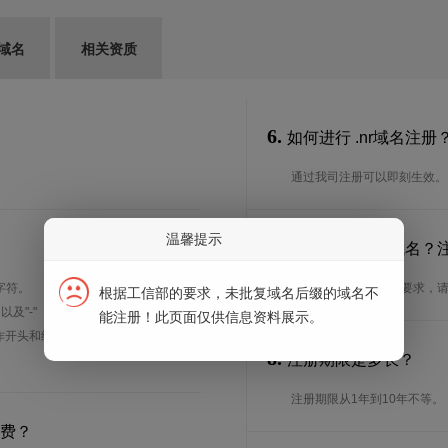
G域名
相关资质
6.
如何进行 .nr域名注册
通过我司注册可以即刻生效。
温馨提示
7.
谁可以注册 .nr域名
字符。
想了解.nr域名的注册要求，
根据工信部的要求，未批复域名后缀的域名不
、以及"-"（英文中的连词号，即中横
能注册！此页面仅供信息资料展示。
能用作开头和结尾。注*中文域名实际是
8.
注册期限是多长？
注册期限从1年到10年不等。
续费？