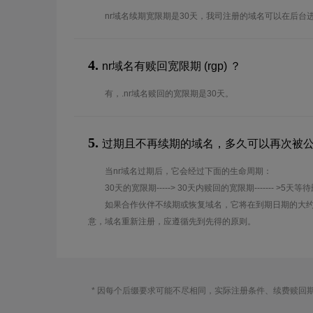
nr域名续期宽限期是30天，我司注册的域名可以在后台
4.
nr域名有赎回宽限期 (rgp) ？
有，.nr域名赎回的宽限期是30天。
5.
过期且不再续期的域名，多久可以再次被
当nr域名过期后，它会经过下面的生命周期：
30天的宽限期-----> 30天内赎回的宽限期------- >5天等
如果合作伙伴不续期或恢复域名，它将在到期日期的大约
意，域名重新注册，应遵循先到先得的原则。
* 因每个后缀要求可能不尽相同，实际注册条件、续费赎回