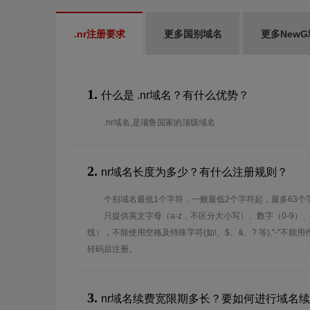
.nr注册要求
更多国别域名
更多New
1.
什么是 .nr域名？有什么优势？
.nr域名,是瑙鲁国家的顶级域名
2.
nr域名长度为多少？有什么注册规则？
个别域名最低1个字符，一般最低2个字符起，最多63个
只提供英文字母（a-z，不区分大小写）、数字（0-9）
线），不能使用空格及特殊字符(如!、$、&、? 等),"-"不
转码后注册。
3.
nr域名续费宽限期多长？要如何进行域名