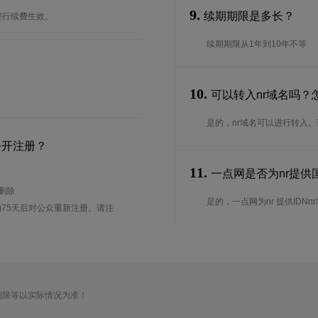
9.
续期期限是多长？
进行续费生效。
续期期限从1年到10年不等
10.
可以转入nr域名吗？
是的，nr域名可以进行转入
公开注册？
11.
一点网是否为nr提供国
待删除
是的，一点网为nr 提供IDNn
75天后对公众重新注册。请注
期限等以实际情况为准！