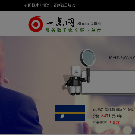
有回报才叫投资，否则就是烧钱！
ICANN与CN
.nr域名,是瑙鲁国家的顶
8471
价格:
元/1年
注册要求:
无要求