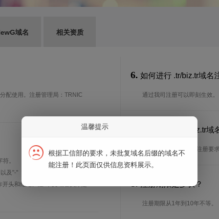
ewG域名
相关资质
6.
如何进行 .tr/biz.tr域
年分配使用。注册管理局：TRNIC
通过我司注册可以即刻生效。
温馨提示
7.
谁可以注册 .tr/biz
？
想了解.tr/biz.tr域名的
根据工信部的要求，未批复域名后缀的域名不
字符。
能注册！此页面仅供信息资料展示。
、以及"-"（英文中的连词号，即中横
8.
注册期限是多长？
能用作开头和结尾。注*中文域名实际是
注册期限从1年到10年不等。