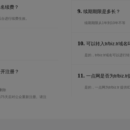
行域名续费？
9.
续期期限是多长？
以在后台进行续费生效。
续期期限从1年到10年不等
10.
可以转入tr/biz.tr
是的，tr/biz.tr域名可
公开注册？
11.
一点网是否为tr/biz.t
是的，一点网为tr/biz.tr 提供IDN
待删除
75天后对公众重新注册。请注