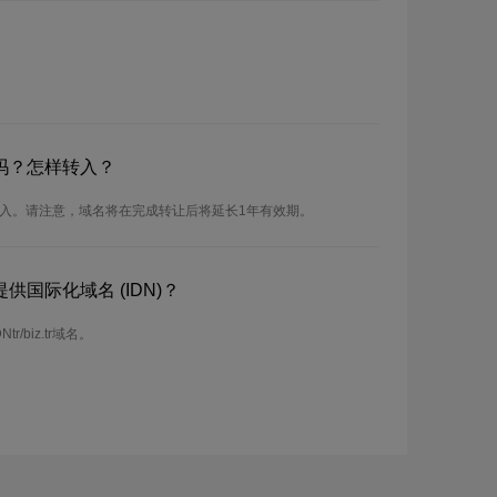
域名吗？怎样转入？
以进行转入。请注意，域名将在完成转让后将延长1年有效期。
r提供国际化域名 (IDN)？
tr/biz.tr域名。